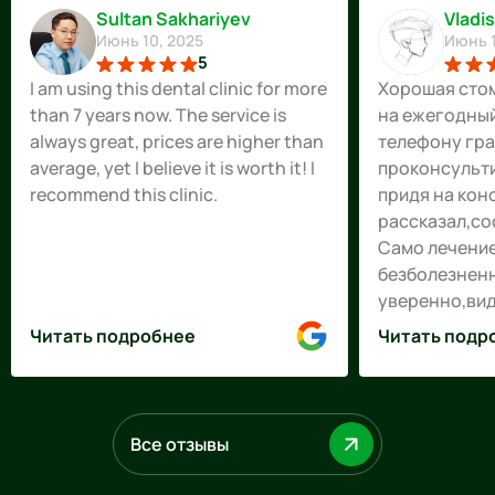
Sultan Sakhariyev
Vladi
Июнь 10, 2025
Июнь 1
5
I am using this dental clinic for more
Хорошая стом
than 7 years now. The service is
на ежегодный
always great, prices are higher than
телефону гр
average, yet I believe it is worth it! I
проконсульт
recommend this clinic.
придя на кон
рассказал,со
Само лечени
безболезненн
уверенно,вид
профессиона
Читать подробнее
Читать подр
так же админ
встречает и 
врача,приятн
девушка,свет
Все отзывы
теперь в пол
Огромное сп