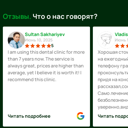
Отзывы.
Что о нас говорят?
Sultan Sakhariyev
Vladi
Июнь 10, 2025
Июнь 1
5
I am using this dental clinic for more
Хорошая стом
than 7 years now. The service is
на ежегодный
always great, prices are higher than
телефону гр
average, yet I believe it is worth it! I
проконсульт
recommend this clinic.
придя на кон
рассказал,со
Само лечени
безболезненн
уверенно,вид
профессиона
Читать подробнее
Читать подр
так же админ
встречает и 