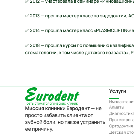
✅ 2012 — участвовала в семинаре «Инновационны
✅ 2013 — прошла мастер класс по эндодонтии, А
✅ 2014 — прошла мастер класс «PLASMOLIFTING в
✅ 2018 — прошла курсы по повышению квалифик
стоматологии, в том числе детского возраста», 
Услуги
Имплантация
Алматы
Миссия клиники Евродент
— не
Диагностика
просто избавить клиента от
Протезирова
зубной боли, но также устранить
Ортодонтия
ее причину.
Детская ст