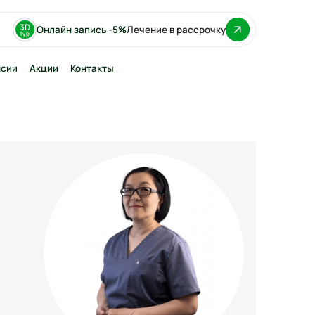
3D
Онлайн запись
-5%
Лечение в рассрочку
тур
нсии
Акции
Контакты
фтинг десен
 имплантация
ование на
тах
 Straumann
нн)
Nobel (Нобель)
 Osstem (Осстем)