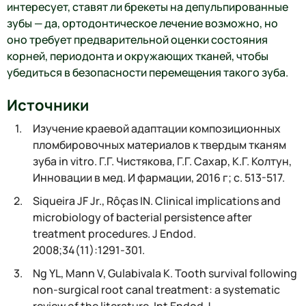
интересует, ставят ли брекеты на депульпированные
зубы — да, ортодонтическое лечение возможно, но
оно требует предварительной оценки состояния
корней, периодонта и окружающих тканей, чтобы
убедиться в безопасности перемещения такого зуба.
Источники
Изучение краевой адаптации композиционных
пломбировочных материалов к твердым тканям
зуба in vitro. Г.Г. Чистякова, Г.Г. Сахар, К.Г. Колтун,
Инновации в мед. И фармации, 2016 г; с. 513-517.
Siqueira JF Jr., Rôças IN. Clinical implications and
microbiology of bacterial persistence after
treatment procedures. J Endod.
2008;34(11):1291‑301.
Ng YL, Mann V, Gulabivala K. Tooth survival following
non‑surgical root canal treatment: a systematic
review of the literature. Int Endod J.