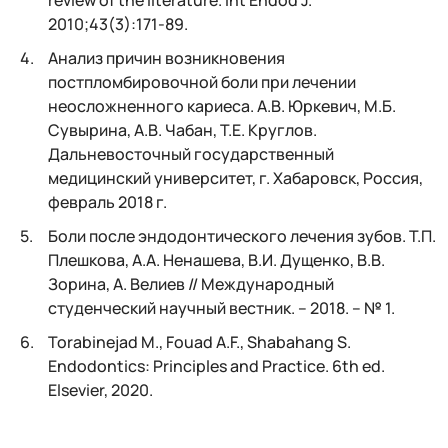
2010;43(3):171‑89.
Анализ причин возникновения
постпломбировочной боли при лечении
неосложненного кариеса. А.В. Юркевич, М.Б.
Сувырина, А.В. Чабан, Т.Е. Круглов.
Дальневосточный государственный
медицинский университет, г. Хабаровск, Россия,
февраль 2018 г.
Боли после эндодонтического лечения зубов. Т.П.
Плешкова, А.А. Ненашева, В.И. Дущенко, В.В.
Зорина, А. Велиев // Международный
студенческий научный вестник. – 2018. – № 1.
Torabinejad M., Fouad A.F., Shabahang S.
Endodontics: Principles and Practice. 6th ed.
Elsevier, 2020.