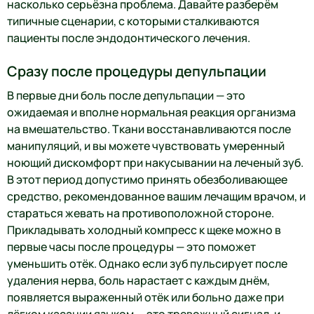
насколько серьёзна проблема. Давайте разберём
типичные сценарии, с которыми сталкиваются
пациенты после эндодонтического лечения.
Сразу после процедуры депульпации
В первые дни боль после депульпации — это
ожидаемая и вполне нормальная реакция организма
на вмешательство. Ткани восстанавливаются после
манипуляций, и вы можете чувствовать умеренный
ноющий дискомфорт при накусывании на леченый зуб.
В этот период допустимо принять обезболивающее
средство, рекомендованное вашим лечащим врачом, и
стараться жевать на противоположной стороне.
Прикладывать холодный компресс к щеке можно в
первые часы после процедуры — это поможет
уменьшить отёк. Однако если зуб пульсирует после
удаления нерва, боль нарастает с каждым днём,
появляется выраженный отёк или больно даже при
лёгком касании языком — это тревожный сигнал, и