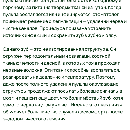
пульпа отвечает за чувствительность к холодному и
горячему, за питание твёрдых тканей изнутри. Когда
пульпа воспаляется или инфицируется, стоматолог
принимает решение о депульпации — удалении нерва и
чистке каналов. Процедура призвана устранить
источник инфекции и сохранить зуб в зубном ряду.
Однако зуб — это не изолированная структура. Он
окружён периодонтальными связками, костной
тканью челюсти и десной, в которых тоже проходят
нервные волокна. Эти ткани способны воспаляться,
реагировать на давление и температуру. Поэтому
даже после полного удаления пульпы окружающие
структуры продолжают посылать болевые сигналы в
мозг, и пациент ощущает, что болит мёртвый зуб, хотя
самого нерва внутри уже нет. Именно этот механизм
объясняет большинство случаев дискомфорта после
эндодонтического лечения.