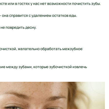
те или в гостях у нас нет возможности почистить зубы.
– она справится с удалением остатков еды.
не повредить десну.
бочисткой, желательно обработать межзубное
шие между зубами, которые зубочисткой извлечь