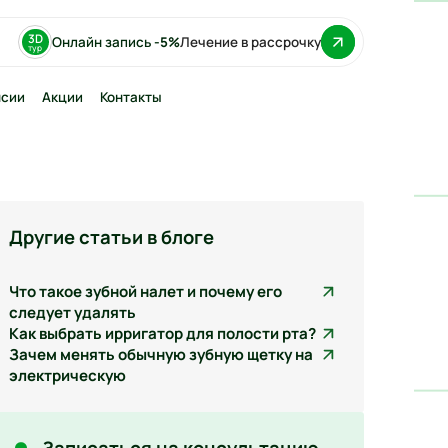
3D
Онлайн запись
-5%
Лечение в рассрочку
тур
нсии
Акции
Контакты
фтинг десен
 имплантация
ование на
тах
Другие статьи в блоге
 Straumann
нн)
Nobel (Нобель)
Что такое зубной налет и почему его
следует удалять
 Osstem (Осстем)
Как выбрать ирригатор для полости рта?
Зачем менять обычную зубную щетку на
электрическую
Записаться на консультацию