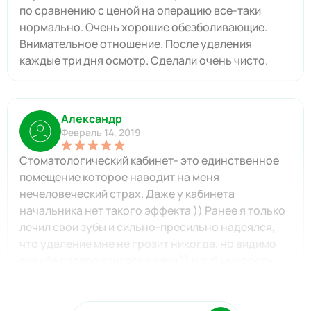
по сравнению с ценой на операцию все-таки
нормально. Очень хорошие обезболивающие.
Внимательное отношение. После удаления
каждые три дня осмотр. Сделали очень чисто.
Александр
Февраль 14, 2019
Стоматологический кабинет- это единственное
помещение которое наводит на меня
нечеловеческий страх. Даже у кабинета
начальника нет такого эффекта )) Ранее я только
лечил свои зубы и сильно-пресильно надеялся,
что удаление мне не грозит никогда, но видимо
судьба распорядилась иначе )) и зуб мудрости
напомнил о себе внезапно. Когда я обратился в
клинику Eurodent то столкнулся с крайне
приветливым персоналом и приятной